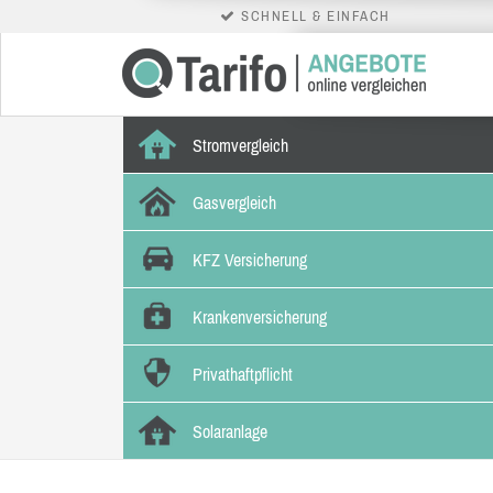
SCHNELL & EINFACH
Stromvergleich
Gasvergleich
KFZ Versicherung
Krankenversicherung
Privathaftpflicht
Solaranlage