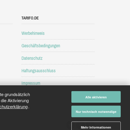
TARIFO.DE
Werbehinweis
Geschäftsbedingungen
Datenschutz
Haftungsausschluss
Impressum
e grundsätzlich
Alle aktivieren
die Aktivierung
chutzerklärung
.
Nur technisch notwendige
Mehr Informationen