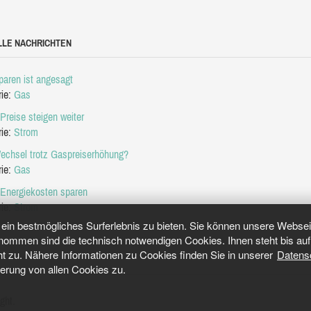
LLE NACHRICHTEN
aren ist angesagt
rie:
Gas
Preise steigen weiter
rie:
Strom
echsel trotz Gaspreiserhöhung?
rie:
Gas
 Energiekosten sparen
rie:
Strom
in bestmögliches Surferlebnis zu bieten. Sie können unsere Webseit
mmen sind die technisch notwendigen Cookies. Ihnen steht bis auf 
ht zu. Nähere Informationen zu Cookies finden Sie in unserer
Datens
herung von allen Cookies zu.
ght.