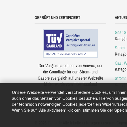
GEPRÜFT UND ZERTIFIZIERT
AKTUE
Gas: Sp
Katego
Strom: 
Katego
Gas: W
Der Vergleichsrechner von Verivox, der
Katego
die Grundlage für den Strom- und
Gaspreisvergleich auf unserer Webseite
Strom:
bildet, wurde vom TÜV Saarland
Katego
zertifiziert.
Unsere Webseite verwendet verschiedene Cookies, um Ihnen e
auch ohne das Setzen von Cookies besuchen. Hiervon ausgeno
der technisch notwendigen Cookies jederzeit ein Widerrufsrec
Wenn Sie auf "Alle aktivieren" klicken, stimmen Sie der Speic
© 2026
Tarifo.de
Alle Inhalte unterliegen unserem Copyri