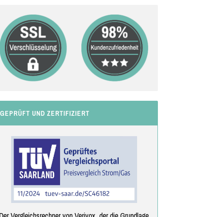
GEPRÜFT UND ZERTIFIZIERT
Der Vergleichsrechner von Verivox, der die Grundlage