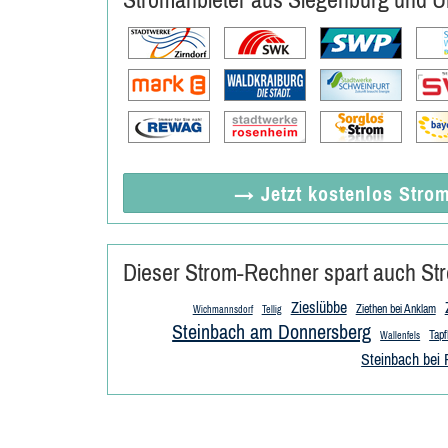
→ Jetzt
kostenlos
Strom
Dieser Strom-Rechner spart auch Str
Zieslübbe
Ziethen bei Anklam
Wichmannsdorf
Tellig
Steinbach am Donnersberg
Tap
Wallenfels
Steinbach bei 