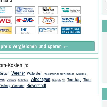
preis vergleichen
und sparen
←
om-Kosten in:
Weener
Zülpich
Wallerstein
Wachenheim an der Weinstraße
Winterburg
Windhagen
Treseburg
Thum
fheim
Vollerwiek
Süßenborn
Spiegelhagen
Sieverstedt
Freiberg, Sachsen