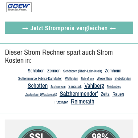
→ Jetzt
Strompreis vergleichen
←
Dieser Strom-Rechner spart auch Strom-
Kosten in:
Schlöben
Zernien
Zornheim
Schönborn (Rhein-Lahn-Kreis)
Schlemmin bei Ribnitz-Damgarten
Wettingen
Wiesenthau
Siebeldingen
Steinefrenz
Schotten
Vahlberg
Sandstedt
Sachsenkam
Richtenberg
Salzhemmendorf
Zeitz
Rauen
Ziegenhain (Westerwald)
Reimerath
Pützlingen