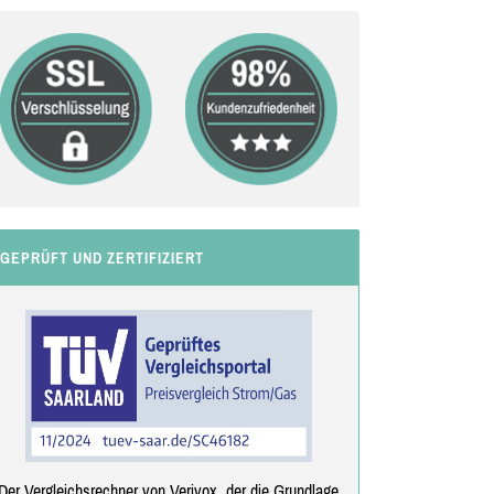
GEPRÜFT UND ZERTIFIZIERT
Der Vergleichsrechner von Verivox, der die Grundlage