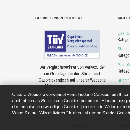
GEPRÜFT UND ZERTIFIZIERT
AKTUE
Gas: Sp
Katego
Strom: 
Katego
Gas: W
Der Vergleichsrechner von Verivox, der
Katego
die Grundlage für den Strom- und
Gaspreisvergleich auf unserer Webseite
Strom:
bildet, wurde vom TÜV Saarland
Katego
zertifiziert.
Unsere Webseite verwendet verschiedene Cookies, um Ihnen e
auch ohne das Setzen von Cookies besuchen. Hiervon ausgeno
der technisch notwendigen Cookies jederzeit ein Widerrufsrec
Wenn Sie auf "Alle aktivieren" klicken, stimmen Sie der Speic
© 2026
Tarifo.de
Alle Inhalte unterliegen unserem Copyri