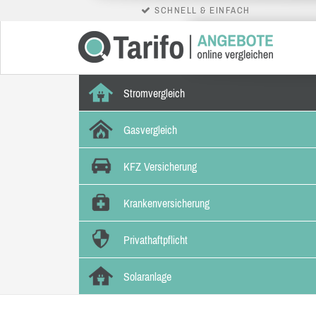
SCHNELL & EINFACH
Stromvergleich
Gasvergleich
KFZ Versicherung
Krankenversicherung
Privathaftpflicht
Solaranlage