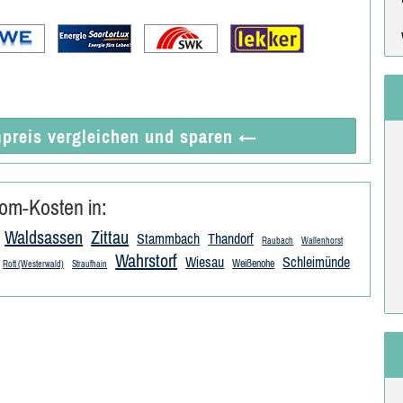
preis vergleichen
und sparen
←
om-Kosten in:
Waldsassen
Zittau
Stammbach
Thandorf
Raubach
Wallenhorst
Wahrstorf
Wiesau
Schleimünde
Weißenohe
Rott (Westerwald)
Straufhain