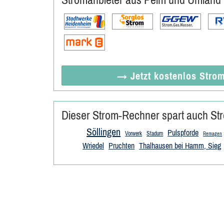
→ Jetzt
kostenlos
Strom
Dieser Strom-Rechner spart auch Str
Söllingen
Pulspforde
Vorwerk
Stadum
Remagen
Wriedel
Pruchten
Thalhausen bei Hamm, Sieg