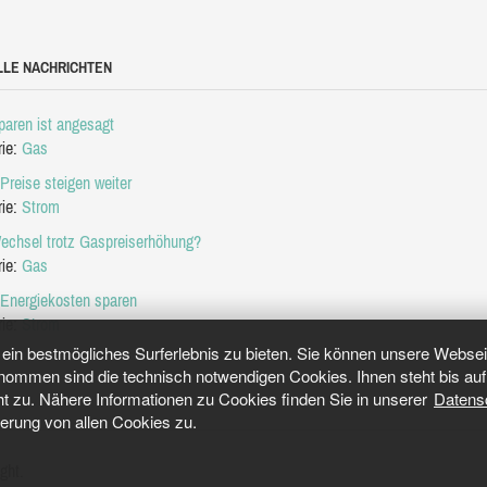
LLE NACHRICHTEN
aren ist angesagt
rie:
Gas
Preise steigen weiter
rie:
Strom
echsel trotz Gaspreiserhöhung?
rie:
Gas
 Energiekosten sparen
rie:
Strom
in bestmögliches Surferlebnis zu bieten. Sie können unsere Webseit
mmen sind die technisch notwendigen Cookies. Ihnen steht bis auf 
ht zu. Nähere Informationen zu Cookies finden Sie in unserer
Datens
herung von allen Cookies zu.
ght.