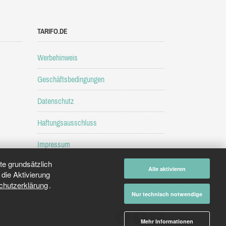
TARIFO.DE
Werbehinweis
Geschäftsbedingungen
Datenschutz
Haftungsausschluss
Impressum
e grundsätzlich
Alle aktivieren
die Aktivierung
chutzerklärung
.
Nur technisch notwendige
Mehr Informationen