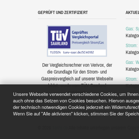
GEPRÜFT UND ZERTIFIZIERT
AKTUE
Gas: Sp
Katego
Strom: 
Katego
Gas: W
Der Vergleichsrechner von Verivox, der
Katego
die Grundlage für den Strom- und
Gaspreisvergleich auf unserer Webseite
Strom:
bildet, wurde vom TÜV Saarland
Katego
zertifiziert.
Unsere Webseite verwendet verschiedene Cookies, um Ihnen e
auch ohne das Setzen von Cookies besuchen. Hiervon ausgeno
der technisch notwendigen Cookies jederzeit ein Widerrufsrec
Wenn Sie auf "Alle aktivieren" klicken, stimmen Sie der Speic
© 2026
Tarifo.de
Alle Inhalte unterliegen unserem Copyri