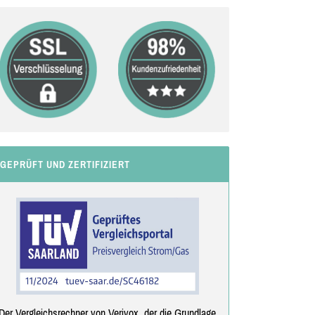
GEPRÜFT UND ZERTIFIZIERT
Der Vergleichsrechner von Verivox, der die Grundlage