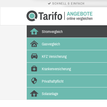
SCHNELL & EINFACH
Stromvergleich
Gasvergleich
KFZ Versicherung
Krankenversicherung
Privathaftpflicht
Solaranlage