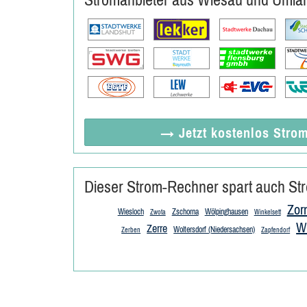
→ Jetzt
kostenlos
Strom
Dieser Strom-Rechner spart auch Str
Zor
Wiesloch
Zschorna
Wölpinghausen
Zwota
Winkelsett
W
Zerre
Woltersdorf (Niedersachsen)
Zerben
Zapfendorf