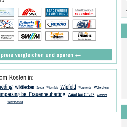
preis vergleichen
und sparen
←
om-Kosten in:
neding
Wipfeld
Wildflecken
Wöllersheim
Zeetze
Wildenfels
Worpswede
impersing bei Frauenneuharting
Zapel bei Crivitz
Wittmoldt
Winterscheid