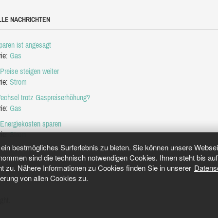
LLE NACHRICHTEN
aren ist angesagt
rie:
Gas
Preise steigen weiter
rie:
Strom
echsel trotz Gaspreiserhöhung?
rie:
Gas
 Energiekosten sparen
rie:
Strom
in bestmögliches Surferlebnis zu bieten. Sie können unsere Webseit
mmen sind die technisch notwendigen Cookies. Ihnen steht bis auf 
ht zu. Nähere Informationen zu Cookies finden Sie in unserer
Datens
herung von allen Cookies zu.
ght.