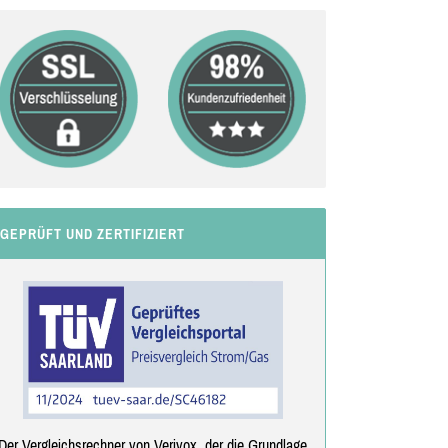
GEPRÜFT UND ZERTIFIZIERT
Der Vergleichsrechner von Verivox, der die Grundlage