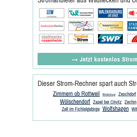
→ Jetzt
kostenlos
Strom
Dieser Strom-Rechner spart auch Str
Zimmern ob Rottweil
Zeschdorf
Winterburg
Wölschendorf
Zapel bei Crivitz
Zechin
Wolfshagen
Zell im Fichtelgebirge
Wi