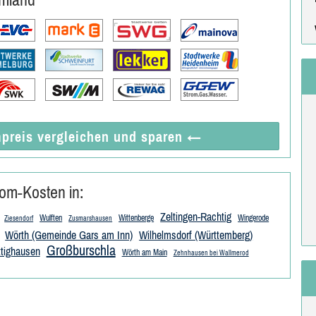
preis vergleichen
und sparen
←
om-Kosten in:
Zeltingen-Rachtig
Wulften
Wittenberge
Wingerode
Ziesendorf
Zusmarshausen
Wörth (Gemeinde Gars am Inn)
Wilhelmsdorf (Württemberg)
Großburschla
ttighausen
Wörth am Main
Zehnhausen bei Wallmerod