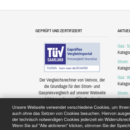
GEPRÜFT UND ZERTIFIZIERT
AKTUE
Gas: Sp
Katego
Strom: 
Katego
Gas: W
Der Vergleichsrechner von Verivox, der
Katego
die Grundlage für den Strom- und
Gaspreisvergleich auf unserer Webseite
Strom:
bildet, wurde vom TÜV Saarland
Katego
zertifiziert.
Unsere Webseite verwendet verschiedene Cookies, um Ihnen e
auch ohne das Setzen von Cookies besuchen. Hiervon ausgeno
der technisch notwendigen Cookies jederzeit ein Widerrufsrec
Wenn Sie auf "Alle aktivieren" klicken, stimmen Sie der Speic