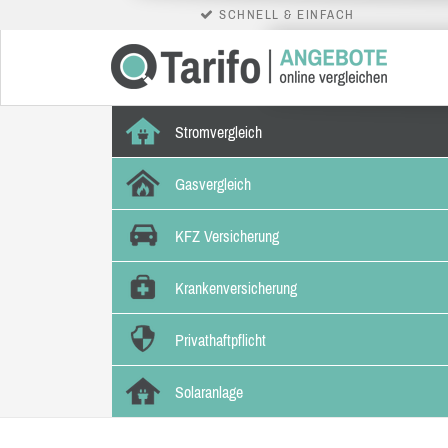
SCHNELL & EINFACH
Stromvergleich
Gasvergleich
KFZ Versicherung
Krankenversicherung
Privathaftpflicht
Solaranlage