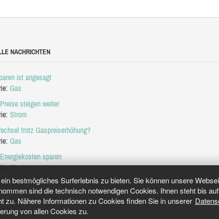
LLE NACHRICHTEN
aren ist angesagt
rie:
Gas
Preise steigen weiter
rie:
Strom
echsel trotz Gaspreiserhöhung?
rie:
Gas
 Energiekosten sparen
rie:
Strom
in bestmögliches Surferlebnis zu bieten. Sie können unsere Webseit
mmen sind die technisch notwendigen Cookies. Ihnen steht bis auf 
ht zu. Nähere Informationen zu Cookies finden Sie in unserer
Datens
herung von allen Cookies zu.