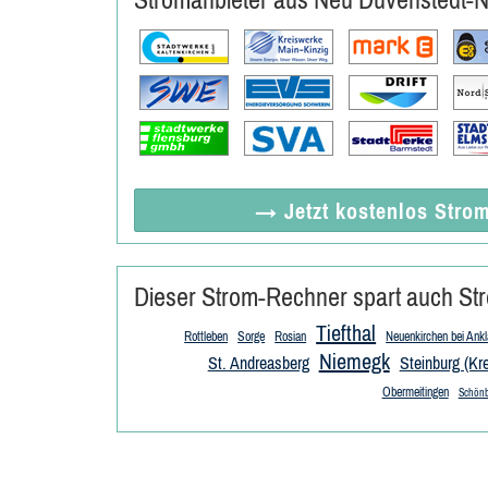
→ Jetzt
kostenlos
Strom
Dieser Strom-Rechner spart auch Str
Tiefthal
Rottleben
Sorge
Rosian
Neuenkirchen bei Ank
Niemegk
St. Andreasberg
Steinburg (Kr
Obermeitingen
Schönb