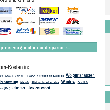
preis vergleichen
und sparen
←
om-Kosten in:
Wolpertshausen
lam
Seehausen am Staffelsee
Wasserburg am Inn
Plüschow
Wardow
eis Stormarn)
Ottengrün
Rätzlingen bei Haldensleben
Tann (Rhön)
Stinstedt
Rietz-Neuendorf
orn (Pfalz)