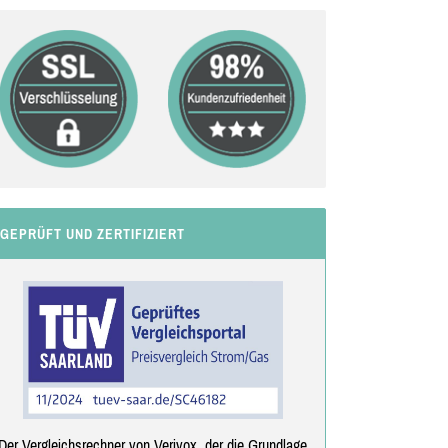
GEPRÜFT UND ZERTIFIZIERT
Der Vergleichsrechner von Verivox, der die Grundlage