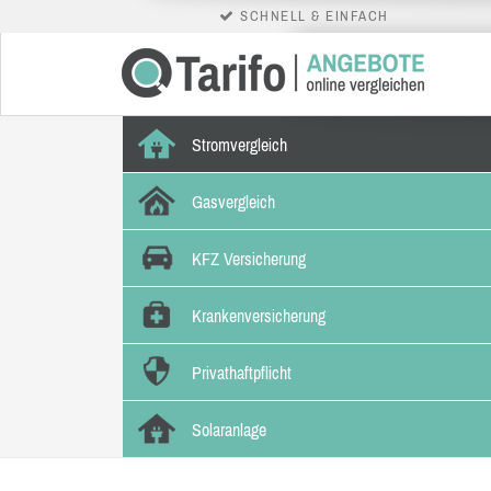
SCHNELL & EINFACH
Stromvergleich
Gasvergleich
KFZ Versicherung
Krankenversicherung
Privathaftpflicht
Solaranlage