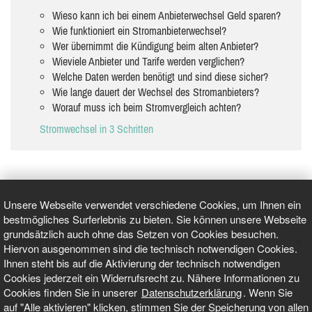
Wieso kann ich bei einem Anbieterwechsel Geld sparen?
Wie funktioniert ein Stromanbieterwechsel?
Wer übernimmt die Kündigung beim alten Anbieter?
Wieviele Anbieter und Tarife werden verglichen?
Welche Daten werden benötigt und sind diese sicher?
Wie lange dauert der Wechsel des Stromanbieters?
Worauf muss ich beim Stromvergleich achten?
Stromwechsel in 3 Schritten
Unsere Webseite verwendet verschiedene Cookies, um Ihnen ein
bestmögliches Surferlebnis zu bieten. Sie können unsere Webseite
grundsätzlich auch ohne das Setzen von Cookies besuchen.
GEPRÜFT UND ZERTIFIZIERT
Hiervon ausgenommen sind die technisch notwendigen Cookies.
Ihnen steht bis auf die Aktivierung der technisch notwendigen
Cookies jederzeit ein Widerrufsrecht zu. Nähere Informationen zu
AKTUELLE NACHRICHTEN
Cookies finden Sie in unserer
Datenschutzerklärung
. Wenn Sie
auf "Alle aktivieren" klicken, stimmen Sie der Speicherung von allen