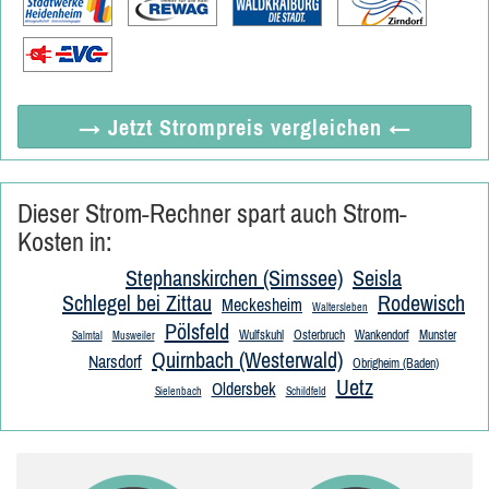
→ Jetzt
Strompreis vergleichen
←
Dieser Strom-Rechner spart auch Strom-
Kosten in:
Stephanskirchen (Simssee)
Seisla
Schlegel bei Zittau
Rodewisch
Meckesheim
Waltersleben
Pölsfeld
Wulfskuhl
Osterbruch
Wankendorf
Munster
Salmtal
Musweiler
Quirnbach (Westerwald)
Narsdorf
Obrigheim (Baden)
Uetz
Oldersbek
Sielenbach
Schildfeld