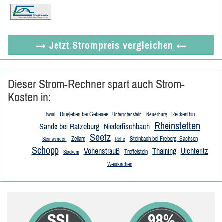
→ Jetzt
Strompreis vergleichen
←
Dieser Strom-Rechner spart auch Strom-
Kosten in:
Twist
Ringleben bei Gebesee
Reckenthin
Unterrotenstein
Neuerburg
Rheinstetten
Sande bei Ratzeburg
Niederfischbach
Seetz
Zeilarn
Steinbach bei Freiberg, Sachsen
Steinwenden
Rehe
Schopp
Vohenstrauß
Thaining
Uichteritz
Treffelstein
Stockem
Weiskirchen