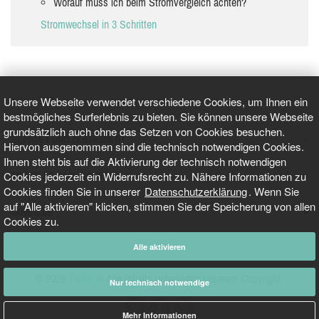
Worauf muss ich beim Stromvergleich achten?
Stromwechsel in 3 Schritten
Unsere Webseite verwendet verschiedene Cookies, um Ihnen ein
bestmögliches Surferlebnis zu bieten. Sie können unsere Webseite
grundsätzlich auch ohne das Setzen von Cookies besuchen.
GEPRÜFT UND ZERTIFIZIERT
Hiervon ausgenommen sind die technisch notwendigen Cookies.
Ihnen steht bis auf die Aktivierung der technisch notwendigen
Cookies jederzeit ein Widerrufsrecht zu. Nähere Informationen zu
AKTUELLE NACHRICHTEN
Cookies finden Sie in unserer
Datenschutzerklärung
. Wenn Sie
auf "Alle aktivieren" klicken, stimmen Sie der Speicherung von allen
TARIFO.DE
Cookies zu.
Alle aktivieren
© 2026
Tarifo.de
Alle Inhalte unterliegen unserem Copyright.
Nur technisch notwendige
Mehr Informationen