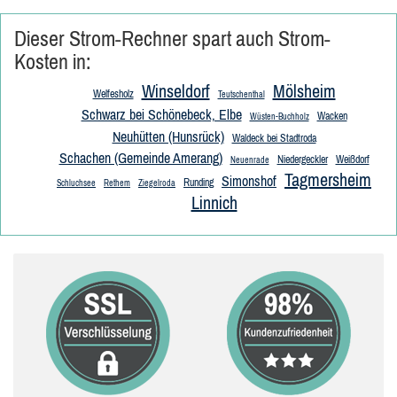
Dieser Strom-Rechner spart auch Strom-
Kosten in:
Winseldorf
Mölsheim
Welfesholz
Teutschenthal
Schwarz bei Schönebeck, Elbe
Wacken
Wüsten-Buchholz
Neuhütten (Hunsrück)
Waldeck bei Stadtroda
Schachen (Gemeinde Amerang)
Niedergeckler
Weißdorf
Neuenrade
Tagmersheim
Simonshof
Runding
Schluchsee
Rethem
Ziegelroda
Linnich