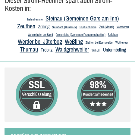
Dieser Strom-Rechner spart auch Strom-
Kosten in:
Steinau (Gemeinde Gars am Inn)
Tielenhemme
Zeuthen
Zolling
Zell (Mosel)
Westerau
Steinbach (Hunsrück)
Sophienhamm
Urleben
Weisenheim am Sand
Eschenlohe (Gemeinde Frauenneuharting)
Werder bei Jüterbog
Weßling
Ziethen bei Eberswalde
Wuthenow
Thurnau
Waldgrehweiler
Tröbitz
Untermödling
Willroth