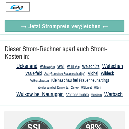
→ Jetzt
Strompreis vergleichen
←
Dieser Strom-Rechner spart auch Strom-
Kosten in:
Uckerland
Wetschen
Wall
Weischütz
Wahnwegen
Weiltingen
Vaalerfeld
Vichel
Wildeck
Ast (Gemeinde Frauenneuharting)
Kleinaschau bei Frauenneuharting)
Volkertshausen
Weißenburg bei Sömmerda
Zierow
Wittibreut
Wittorf
Wulkow bei Neuruppin
Werbach
Veltensmühle
Winklarn