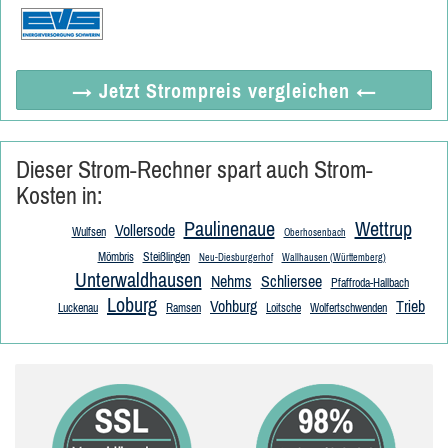
→ Jetzt
Strompreis vergleichen
←
Dieser Strom-Rechner spart auch Strom-
Kosten in:
Paulinenaue
Wettrup
Vollersode
Wulfsen
Oberhosenbach
Mömbris
Steißlingen
Neu-Diesburgerhof
Wallhausen (Württemberg)
Unterwaldhausen
Nehms
Schliersee
Pfaffroda-Hallbach
Loburg
Vohburg
Trieb
Luckenau
Ramsen
Loitsche
Wolfertschwenden