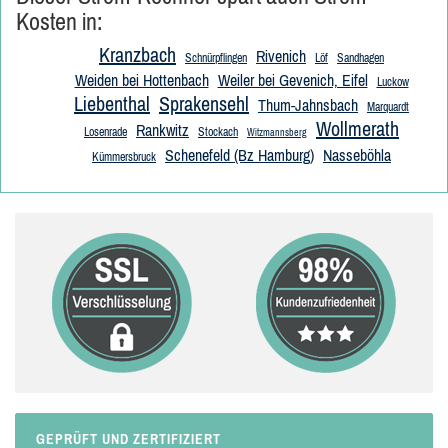
Kosten in:
Kranzbach
Rivenich
Schnürpflingen
Löf
Sandhagen
Weiden bei Hottenbach
Weiler bei Gevenich, Eifel
Luckow
Liebenthal
Sprakensehl
Thum-Jahnsbach
Marquardt
Wollmerath
Rankwitz
Losenrade
Stockach
Witzmannsberg
Schenefeld (Bz Hamburg)
Nasseböhla
Kümmersbruck
GEPRÜFT UND ZERTIFIZIERT