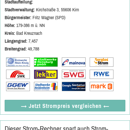
Stadtaufteilung:
Stadtverwaltung:
Kirchstraße 3, 55606 Kirn
Bürgermeister:
Fritz Wagner (SPD)
Höhe:
179-386 m ü. NN
Kreis:
Bad Kreuznach
Längengrad:
7,457
Breitengrad:
49,788
→ Jetzt
Strompreis vergleichen
←
Dieser Strom-Rechner spart auch Strom-