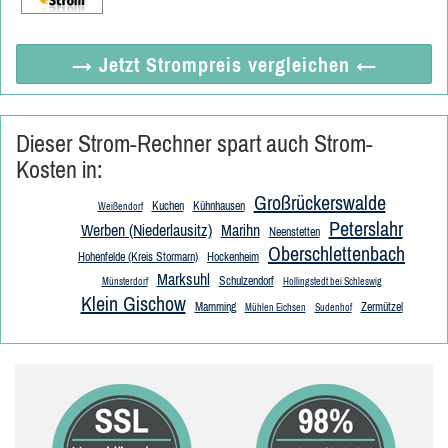
→ Jetzt
Strompreis vergleichen
←
Dieser Strom-Rechner spart auch Strom-
Kosten in:
Großrückerswalde
Kuchen
Kühnhausen
Weißendorf
Peterslahr
Werben (Niederlausitz)
Marihn
Neenstetten
Oberschlettenbach
Hohenfelde (Kreis Stormarn)
Hockenheim
Marksuhl
Schulzendorf
Münsterdorf
Hollingstedt bei Schleswig
Klein Gischow
Mamming
Zermützel
Mühlen Eichsen
Sudenhof