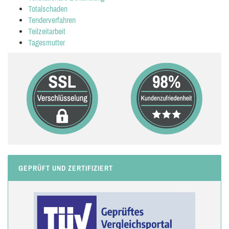
Totalschaden
Tenderverfahren
Teilzeitarbeit
Tagesmutter
GEPRÜFT UND ZERTIFIZIERT