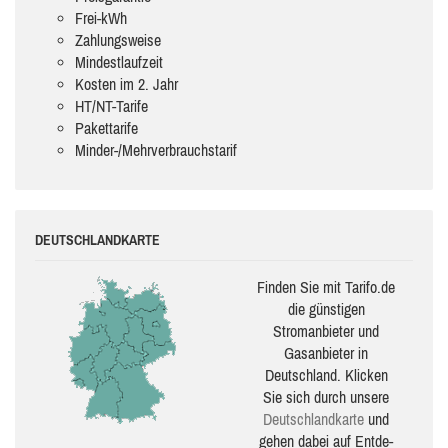
Frei-kWh
Zahlungsweise
Mindestlaufzeit
Kosten im 2. Jahr
HT/NT-Tarife
Pakettarife
Minder-/Mehrverbrauchstarif
DEUTSCHLANDKARTE
Finden Sie mit Tarifo.de
die güns­ti­gen
Stromanbieter und
Gasanbieter in
Deutschland. Klicken
Sie sich durch unsere
Deutsch­land­karte
und
gehen dabei auf Ent­de­