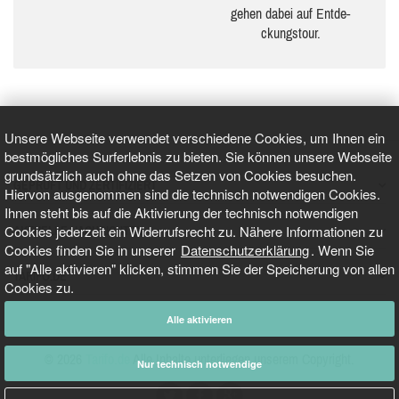
gehen dabei auf Ent­de­
ckungs­tour.
Unsere Webseite verwendet verschiedene Cookies, um Ihnen ein
bestmögliches Surferlebnis zu bieten. Sie können unsere Webseite
grundsätzlich auch ohne das Setzen von Cookies besuchen.
GEPRÜFT UND ZERTIFIZIERT
Hiervon ausgenommen sind die technisch notwendigen Cookies.
Ihnen steht bis auf die Aktivierung der technisch notwendigen
Cookies jederzeit ein Widerrufsrecht zu. Nähere Informationen zu
AKTUELLE NACHRICHTEN
Cookies finden Sie in unserer
Datenschutzerklärung
. Wenn Sie
auf "Alle aktivieren" klicken, stimmen Sie der Speicherung von allen
TARIFO.DE
Cookies zu.
Alle aktivieren
© 2026
Tarifo.de
Alle Inhalte unterliegen unserem Copyright.
Nur technisch notwendige