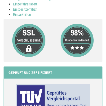
Einzelfahrerrabatt
Erstbesitzerrabatt
Einparkhilfen
GEPRÜFT UND ZERTIFIZIERT