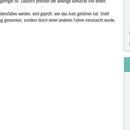
ringer ist. Dadurch profitiert der alleinige Benutzer von einem
ensfalles werden, wird geprüft, wer das Auto gefahren hat. Stellt
ag genannten, sondern durch einen anderen Fahrer verursacht wurde,