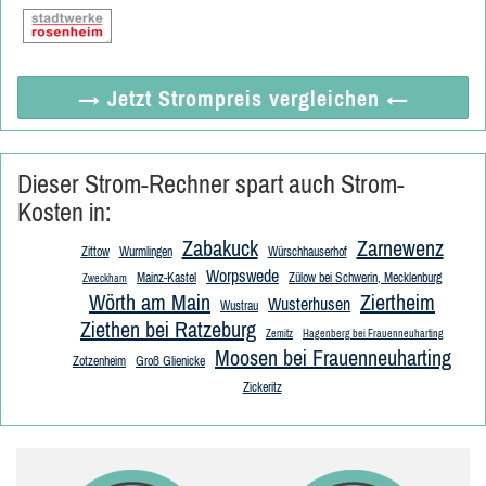
→ Jetzt
Strompreis vergleichen
←
Dieser Strom-Rechner spart auch Strom-
Kosten in:
Zabakuck
Zarnewenz
Zittow
Wurmlingen
Würschhauserhof
Worpswede
Mainz-Kastel
Zülow bei Schwerin, Mecklenburg
Zweckham
Wörth am Main
Ziertheim
Wusterhusen
Wustrau
Ziethen bei Ratzeburg
Zemitz
Hagenberg bei Frauenneuharting
Moosen bei Frauenneuharting
Zotzenheim
Groß Glienicke
Zickeritz