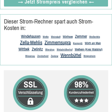
→ Jetzt
Strompreis vergleichen
←
Dieser Strom-Rechner spart auch Strom-
Kosten in:
Windehausen
Zemmer
Wörthsee
Wettin
Weinstadt
Weißenfels
Zella-Mehlis
Zimmernsupra
Wörth am Main
Krampnitz
Wittbek
Zwönitz
Weilheim (Kreis Waldshut)
Wiershop
Welschrötherhof
Wennbüttel
Wiesenau
Zendscheid
Zepkow
Welgesheim