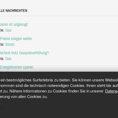
LLE NACHRICHTEN
aren ist angesagt
rie:
Gas
Preise steigen weiter
rie:
Strom
echsel trotz Gaspreiserhöhung?
rie:
Gas
 Energiekosten sparen
rie:
Strom
in bestmögliches Surferlebnis zu bieten. Sie können unsere Webseit
mmen sind die technisch notwendigen Cookies. Ihnen steht bis auf 
ht zu. Nähere Informationen zu Cookies finden Sie in unserer
Datens
herung von allen Cookies zu.
ght.