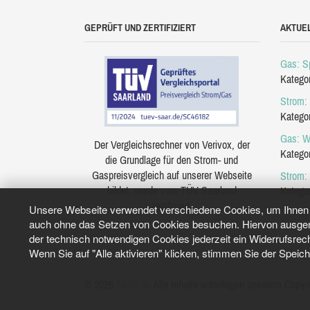
GEPRÜFT UND ZERTIFIZIERT
AKTUE
Gas: Sp
Katego
Strom: 
Katego
Gas: W
Der Vergleichsrechner von Verivox, der
Katego
die Grundlage für den Strom- und
Gaspreisvergleich auf unserer Webseite
Strom:
bildet, wurde vom TÜV Saarland
Katego
zertifiziert.
Unsere Webseite verwendet verschiedene Cookies, um Ihnen e
auch ohne das Setzen von Cookies besuchen. Hiervon ausgeno
der technisch notwendigen Cookies jederzeit ein Widerrufsrec
Wenn Sie auf "Alle aktivieren" klicken, stimmen Sie der Speic
© 2026
Tarifo.de
Alle Inhalte unterliegen unserem Copyri