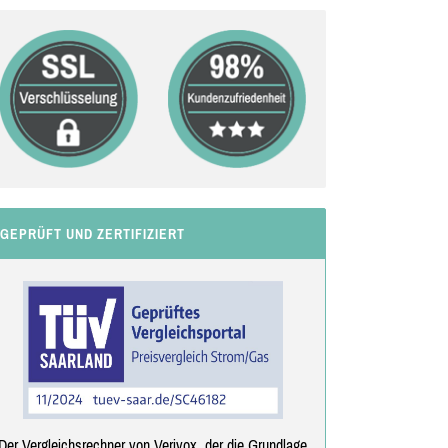
GEPRÜFT UND ZERTIFIZIERT
Der Vergleichsrechner von Verivox, der die Grundlage