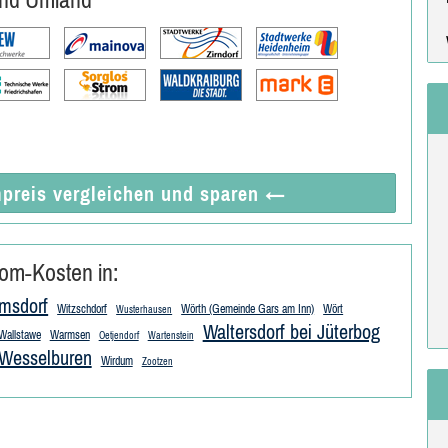
preis vergleichen
und sparen
←
om-Kosten in:
msdorf
Witzschdorf
Wörth (Gemeinde Gars am Inn)
Wört
Wusterhausen
Waltersdorf bei Jüterbog
Wallstawe
Warmsen
Oetjendorf
Wartenstein
Wesselburen
Wirdum
Zootzen