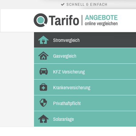
SCHNELL & EINFACH
Stromvergleich
Gasvergleich
KFZ Versicherung
Krankenversicherung
Privathaftpflicht
Solaranlage