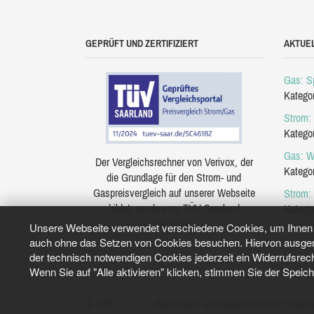
GEPRÜFT UND ZERTIFIZIERT
AKTUE
Gas: Sp
Katego
Strom: 
Katego
Gas: W
Der Vergleichsrechner von Verivox, der
Katego
die Grundlage für den Strom- und
Gaspreisvergleich auf unserer Webseite
Strom:
bildet, wurde vom TÜV Saarland
Katego
zertifiziert.
Unsere Webseite verwendet verschiedene Cookies, um Ihnen e
auch ohne das Setzen von Cookies besuchen. Hiervon ausgeno
der technisch notwendigen Cookies jederzeit ein Widerrufsrec
Wenn Sie auf "Alle aktivieren" klicken, stimmen Sie der Speic
© 2026
Tarifo.de
Alle Inhalte unterliegen unserem Copyri