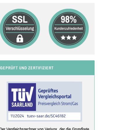
GEPRÜFT UND ZERTIFIZIERT
Der Vergleichsrechner von Verivox, der die Grundlage