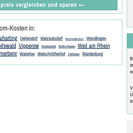
preis vergleichen
und sparen
←
om-Kosten in:
uharting
Oetjendorf
Weickelsdorf
Wendlingen
Wermelskirchen
ifswald
Vipperow
Weil am Rhein
Wobbenbüll
Wolfschlugen
merberg
Waterloo
Welschrötherhof
Wardenburg
Zettingen
B
i
s
V
Ü
i