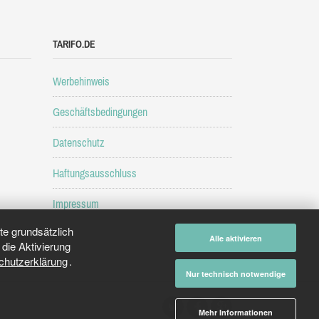
TARIFO.DE
Werbehinweis
Geschäftsbedingungen
Datenschutz
Haftungsausschluss
Impressum
e grundsätzlich
Alle aktivieren
die Aktivierung
chutzerklärung
.
Nur technisch notwendige
Mehr Informationen