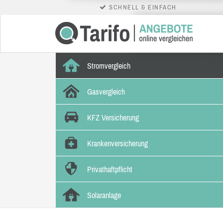
SCHNELL & EINFACH
Stromvergleich
Gasvergleich
KFZ Versicherung
Krankenversicherung
Privathaftpflicht
Solaranlage