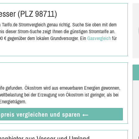
Vesser (PLZ 98711)
 Tarifo.de Stromvergleich genau richtig. Suche Sie oben mit dem
s dieser Strom-Suche zeigt Ihnen die günstigen Stromtarife an.
,00 € gegenüber dem lokalen Grundversorger. Ein
Gasvergleich
für
rife gefunden. Ökostrom wird aus erneuerbaren Energien gewonnen,
eltbelastung bei der Erzeugung von Ökostrom ist geringer, als bei
nergieträgern.
preis vergleichen
und sparen
←
omanbieter aus Vesser und Umland