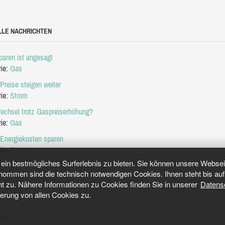
LLE NACHRICHTEN
aren ist angesagt
rie:
Gas
Preise steigen weiter
rie:
Strom
echsel trotz Gaspreiserhöhung?
rie:
Gas
 Energiekosten sparen
rie:
Strom
in bestmögliches Surferlebnis zu bieten. Sie können unsere Webseit
mmen sind die technisch notwendigen Cookies. Ihnen steht bis auf 
ht zu. Nähere Informationen zu Cookies finden Sie in unserer
Datens
herung von allen Cookies zu.
ght.