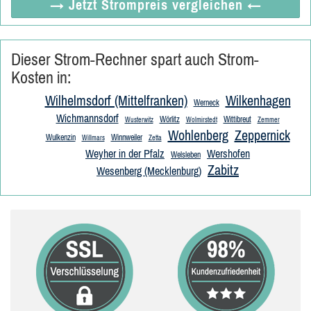
→ Jetzt
Strompreis vergleichen
←
Dieser Strom-Rechner spart auch Strom-
Kosten in:
Wilhelmsdorf (Mittelfranken)
Wilkenhagen
Werneck
Wichmannsdorf
Wörlitz
Wittibreut
Wusterwitz
Wolmirstedt
Zemmer
Wohlenberg
Zeppernick
Wulkenzin
Winnweiler
Willmars
Zetta
Weyher in der Pfalz
Wershofen
Welsleben
Zabitz
Wesenberg (Mecklenburg)