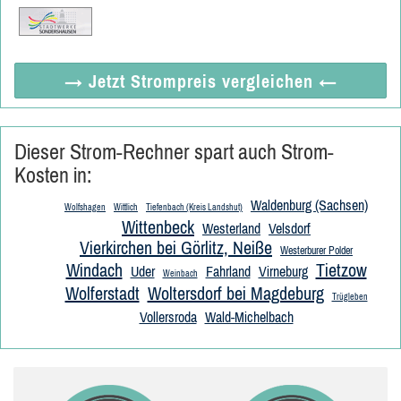
→ Jetzt
Strompreis vergleichen
←
Dieser Strom-Rechner spart auch Strom-
Kosten in:
Waldenburg (Sachsen)
Wolfshagen
Wittlich
Tiefenbach (Kreis Landshut)
Wittenbeck
Westerland
Velsdorf
Vierkirchen bei Görlitz, Neiße
Westerburer Polder
Windach
Tietzow
Uder
Fahrland
Virneburg
Weinbach
Wolferstadt
Woltersdorf bei Magdeburg
Trügleben
Vollersroda
Wald-Michelbach