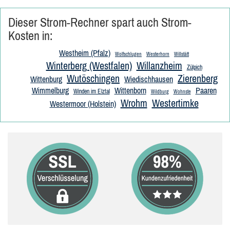
Dieser Strom-Rechner spart auch Strom-
Kosten in:
Westheim (Pfalz)
Wolfschlugen
Westerhorn
Willstätt
Winterberg (Westfalen)
Willanzheim
Zülpich
Wutöschingen
Zierenberg
Wittenburg
Wiedischhausen
Wimmelburg
Wittenborn
Paaren
Winden im Elztal
Wildburg
Wohnste
Wrohm
Westertimke
Westermoor (Holstein)