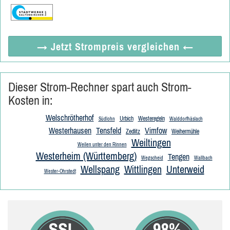
→ Jetzt
Strompreis vergleichen
←
Dieser Strom-Rechner spart auch Strom-
Kosten in:
Welschrötherhof
Urbich
Westeregeln
Südlohn
Walddorfhäslach
Westerhausen
Tensfeld
Vimfow
Zedlitz
Weihermühle
Weiltingen
Weilen unter den Rinnen
Westerheim (Württemberg)
Tengen
Wegscheid
Wallbach
Wellspang
Wittlingen
Unterweid
Wester-Ohrstedt