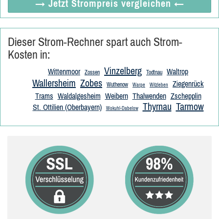
→ Jetzt
Strompreis vergleichen
←
Dieser Strom-Rechner spart auch Strom-
Kosten in:
Vinzelberg
Wittenmoor
Waltrop
Zossen
Todtnau
Wallersheim
Zobes
Ziegenrück
Wuthenow
Warpe
Witzleben
Trams
Waldalgesheim
Weibern
Thalwenden
Zschepplin
Thyrnau
Tarmow
St. Ottilien (Oberbayern)
Wokuhl-Dabelow