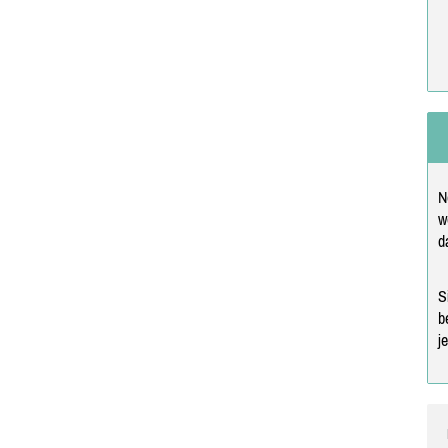
N
w
d
S
b
j