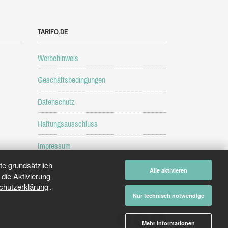
TARIFO.DE
Werbehinweis
Geschäftsbedingungen
Datenschutz
Haftungsausschluss
Impressum
e grundsätzlich
Alle aktivieren
die Aktivierung
chutzerklärung
.
Nur technisch notwendige
Mehr Informationen