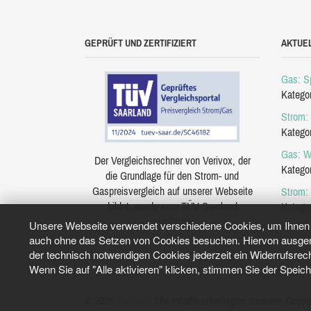
GEPRÜFT UND ZERTIFIZIERT
AKTUE
Gas: Sp
Katego
Strom: 
Katego
Gas: W
Der Vergleichsrechner von Verivox, der
Katego
die Grundlage für den Strom- und
Gaspreisvergleich auf unserer Webseite
Strom:
bildet, wurde vom TÜV Saarland
Katego
zertifiziert.
Unsere Webseite verwendet verschiedene Cookies, um Ihnen e
auch ohne das Setzen von Cookies besuchen. Hiervon ausgeno
der technisch notwendigen Cookies jederzeit ein Widerrufsrec
Wenn Sie auf "Alle aktivieren" klicken, stimmen Sie der Speic
© 2026
Tarifo.de
Alle Inhalte unterliegen unserem Copyri