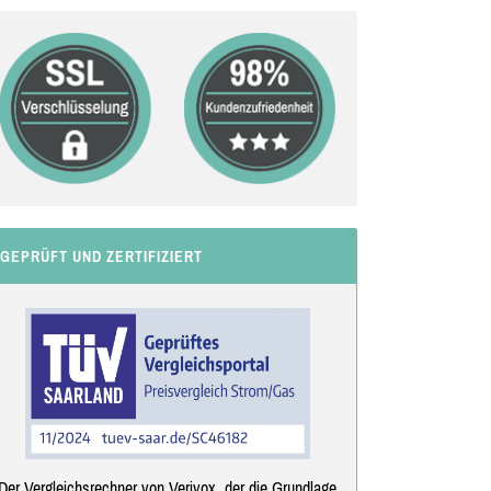
GEPRÜFT UND ZERTIFIZIERT
Der Vergleichsrechner von Verivox, der die Grundlage