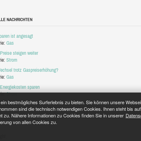
LLE NACHRICHTEN
aren ist angesagt
rie:
Gas
Preise steigen weiter
rie:
Strom
echsel trotz Gaspreiserhöhung?
rie:
Gas
 Energiekosten sparen
rie:
Strom
in bestmögliches Surferlebnis zu bieten. Sie können unsere Webseit
mmen sind die technisch notwendigen Cookies. Ihnen steht bis auf 
ht zu. Nähere Informationen zu Cookies finden Sie in unserer
Datens
herung von allen Cookies zu.
ght.