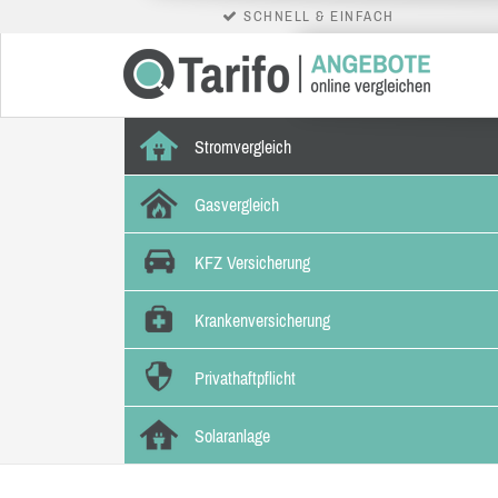
SCHNELL & EINFACH
Stromvergleich
Gasvergleich
KFZ Versicherung
Krankenversicherung
Privathaftpflicht
Solaranlage