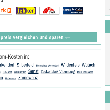
preis vergleichen
und sparen
←
om-Kosten in:
rkendorf
Silberfeld
Wildenfels
Wutach
Thermalbad Wiesenbad
Senst
Zuckerfabrik Vitzenburg
m
Wahrenholz
Sudenhof
Thum-Jahnsbach
in
Zarnewenz
Vaalermoor