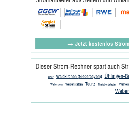
→ Jetzt
kostenlos
Strom
Dieser Strom-Rechner spart auch Str
Ühlingen-Bi
Waldkirchen (Niederbayern)
Uder
Teunz
Weidenstetten
Walhei
Wallerstein
Theisbergstegen
Weber