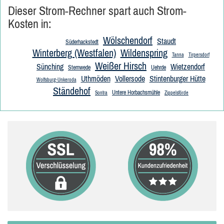
Dieser Strom-Rechner spart auch Strom-
Kosten in:
Wölschendorf
Staudt
Süderhackstedt
Winterberg (Westfalen)
Wildenspring
Tanna
Tirpersdorf
Weißer Hirsch
Sünching
Wietzendorf
Stemwede
Uehrde
Uthmöden
Vollersode
Stintenburger Hütte
Wolfsburg-Unkeroda
Ständehof
Untere Horbachsmühle
Sontra
Zippelsförde