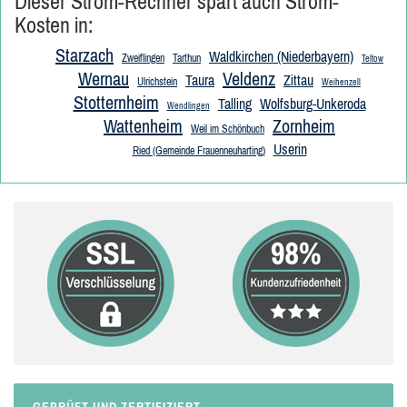
Dieser Strom-Rechner spart auch Strom-
Kosten in:
Starzach
Waldkirchen (Niederbayern)
Zweiflingen
Tarthun
Teltow
Wernau
Veldenz
Taura
Zittau
Ulrichstein
Weihenzell
Stotternheim
Talling
Wolfsburg-Unkeroda
Wendlingen
Wattenheim
Zornheim
Weil im Schönbuch
Userin
Ried (Gemeinde Frauenneuharting)