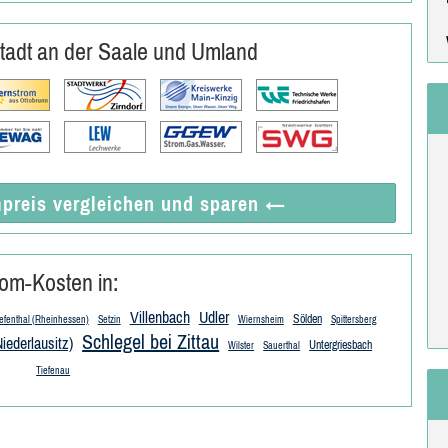
tadt an der Saale und Umland
preis vergleichen
und sparen
←
om-Kosten in:
Villenbach
Udler
Sölden
efenthal (Rheinhessen)
Setzin
Wiernsheim
Spittersberg
Schlegel bei Zittau
iederlausitz)
Untergriesbach
Wilster
Sauerthal
Tiefenau