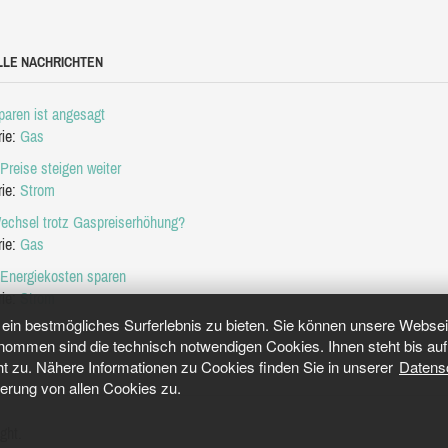
LLE NACHRICHTEN
aren ist angesagt
rie:
Gas
Preise steigen weiter
rie:
Strom
echsel trotz Gaspreiserhöhung?
rie:
Gas
 Energiekosten sparen
rie:
Strom
in bestmögliches Surferlebnis zu bieten. Sie können unsere Webseit
mmen sind die technisch notwendigen Cookies. Ihnen steht bis auf 
ht zu. Nähere Informationen zu Cookies finden Sie in unserer
Datens
herung von allen Cookies zu.
ght.