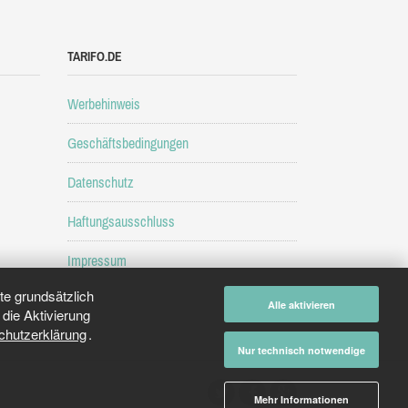
TARIFO.DE
Werbehinweis
Geschäftsbedingungen
Datenschutz
Haftungsausschluss
Impressum
e grundsätzlich
Alle aktivieren
die Aktivierung
chutzerklärung
.
Nur technisch notwendige
Mehr Informationen