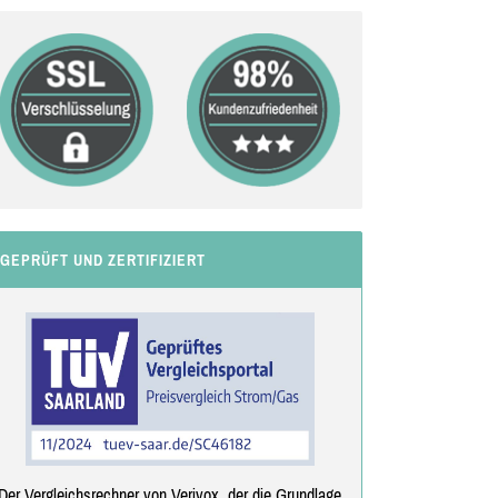
GEPRÜFT UND ZERTIFIZIERT
Der Vergleichsrechner von Verivox, der die Grundlage