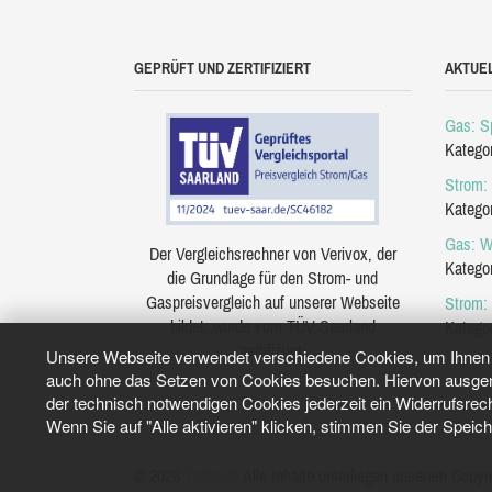
GEPRÜFT UND ZERTIFIZIERT
AKTUE
Gas: Sp
Katego
Strom: 
Katego
Gas: W
Der Vergleichsrechner von Verivox, der
Katego
die Grundlage für den Strom- und
Gaspreisvergleich auf unserer Webseite
Strom:
bildet, wurde vom TÜV Saarland
Katego
zertifiziert.
Unsere Webseite verwendet verschiedene Cookies, um Ihnen e
auch ohne das Setzen von Cookies besuchen. Hiervon ausgeno
der technisch notwendigen Cookies jederzeit ein Widerrufsrec
Wenn Sie auf "Alle aktivieren" klicken, stimmen Sie der Speic
© 2026
Tarifo.de
Alle Inhalte unterliegen unserem Copyri