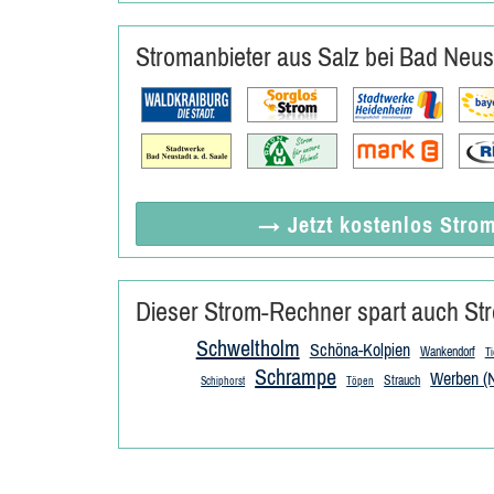
Stromanbieter aus Salz bei Bad Neus
→ Jetzt
kostenlos
Strom
Dieser Strom-Rechner spart auch Str
Schweltholm
Schöna-Kolpien
Wankendorf
Ti
Schrampe
Werben (N
Strauch
Schiphorst
Töpen