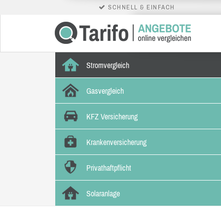
SCHNELL & EINFACH
Stromvergleich
Gasvergleich
KFZ Versicherung
Krankenversicherung
Privathaftpflicht
Solaranlage