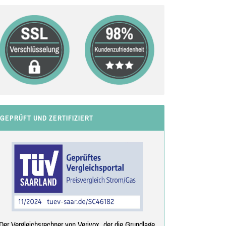
GEPRÜFT UND ZERTIFIZIERT
Der Vergleichsrechner von Verivox, der die Grundlage