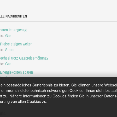
LLE NACHRICHTEN
aren ist angesagt
rie:
Gas
Preise steigen weiter
rie:
Strom
echsel trotz Gaspreiserhöhung?
rie:
Gas
 Energiekosten sparen
rie:
Strom
in bestmögliches Surferlebnis zu bieten. Sie können unsere Webseit
mmen sind die technisch notwendigen Cookies. Ihnen steht bis auf 
ht zu. Nähere Informationen zu Cookies finden Sie in unserer
Datens
herung von allen Cookies zu.
ght.