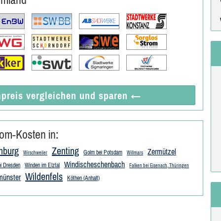
preis vergleichen
und sparen
←
om-Kosten in:
nburg
Zenting
Zermützel
Golm bei Potsdam
Wirschweiler
Willmars
Windischeschenbach
i Dresden
Winden im Elztal
Falken bei Eisenach, Thüringen
Wildenfels
münster
Köthen (Anhalt)