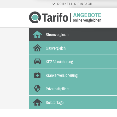
SCHNELL & EINFACH
Stromvergleich
Gasvergleich
KFZ Versicherung
Krankenversicherung
Privathaftpflicht
Solaranlage