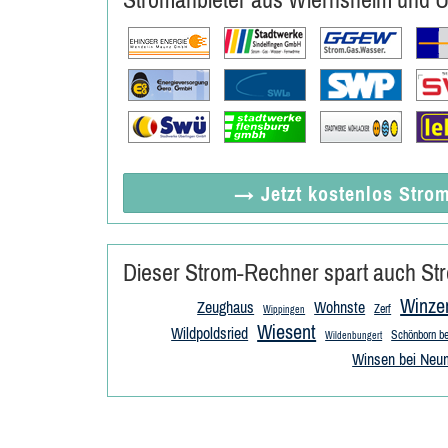
→ Jetzt
kostenlos
Strom
Dieser Strom-Rechner spart auch Str
Winze
Zeughaus
Wohnste
Zerf
Wippingen
Wiesent
Wildpoldsried
Schönborn be
Wildenbungert
Winsen bei Neu