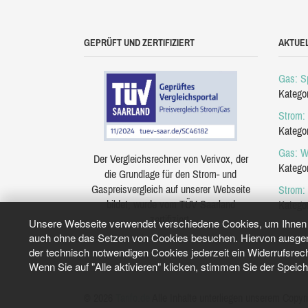
GEPRÜFT UND ZERTIFIZIERT
AKTUE
Gas: Sp
Katego
Strom: 
Katego
Gas: W
Der Vergleichsrechner von Verivox, der
Katego
die Grundlage für den Strom- und
Gaspreisvergleich auf unserer Webseite
Strom:
bildet, wurde vom TÜV Saarland
Katego
zertifiziert.
Unsere Webseite verwendet verschiedene Cookies, um Ihnen e
auch ohne das Setzen von Cookies besuchen. Hiervon ausgeno
der technisch notwendigen Cookies jederzeit ein Widerrufsrec
Wenn Sie auf "Alle aktivieren" klicken, stimmen Sie der Speic
© 2026
Tarifo.de
Alle Inhalte unterliegen unserem Copyri