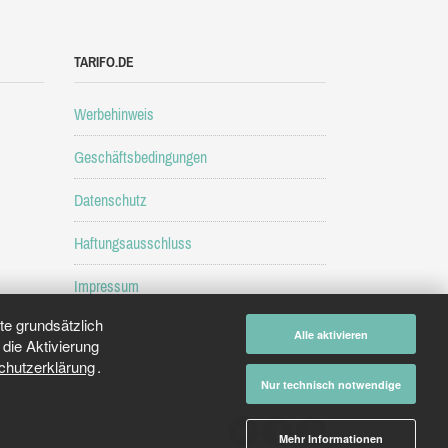
TARIFO.DE
Werbehinweis
Geschäftsbedingungen
Datenschutz
Haftungsausschluss
Impressum
e grundsätzlich
Alle aktivieren
die Aktivierung
chutzerklärung
.
Nur technisch notwendige
Mehr Informationen