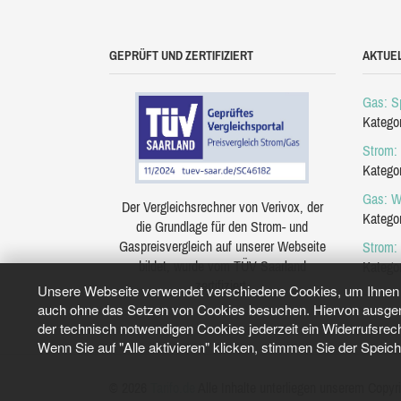
GEPRÜFT UND ZERTIFIZIERT
AKTUE
Gas: Sp
Katego
Strom: 
Katego
Gas: W
Der Vergleichsrechner von Verivox, der
Katego
die Grundlage für den Strom- und
Gaspreisvergleich auf unserer Webseite
Strom:
bildet, wurde vom TÜV Saarland
Katego
zertifiziert.
Unsere Webseite verwendet verschiedene Cookies, um Ihnen e
auch ohne das Setzen von Cookies besuchen. Hiervon ausgeno
der technisch notwendigen Cookies jederzeit ein Widerrufsrec
Wenn Sie auf "Alle aktivieren" klicken, stimmen Sie der Speic
© 2026
Tarifo.de
Alle Inhalte unterliegen unserem Copyri