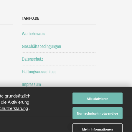
TARIFO.DE
Werbehinweis
Geschäftsbedingungen
Datenschutz
Haftungsausschluss
Impressum
e grundsätzlich
Alle aktivieren
die Aktivierung
chutzerklärung
.
Nur technisch notwendige
Mehr Informationen