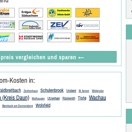
preis vergleichen
und sparen
←
om-Kosten in:
aldbreitbach
Schulenbrook
Ursberg
Zechenhaus
St. Annen
Wildgrube
 (Kreis Daun)
Wachau
Tiste
Utzenhain
Rückeroth
Walhausen
Wolsfeld
Steinbach am Donnersberg