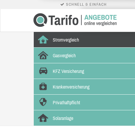
SCHNELL & EINFACH
Stromvergleich
Gasvergleich
KFZ Versicherung
Krankenversicherung
Privathaftpflicht
Solaranlage