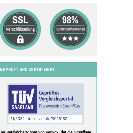
GEPRÜFT UND ZERTIFIZIERT
Der Vergleichsrechner von Verivox, der die Grundlage