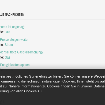
LLE NACHRICHTEN
aren ist angesagt
rie:
Gas
Preise steigen weiter
rie:
Strom
echsel trotz Gaspreiserhöhung?
rie:
Gas
 Energiekosten sparen
rie:
Strom
in bestmögliches Surferlebnis zu bieten. Sie können unsere Webseit
mmen sind die technisch notwendigen Cookies. Ihnen steht bis auf 
ht zu. Nähere Informationen zu Cookies finden Sie in unserer
Datens
herung von allen Cookies zu.
ght.