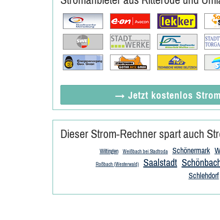
→ Jetzt
kostenlos
Strom
Dieser Strom-Rechner spart auch Str
Schönermark
W
Wiltingen
Weißbach bei Stadtroda
Saalstadt
Schönbach
Roßbach (Westerwald)
Schlehdorf