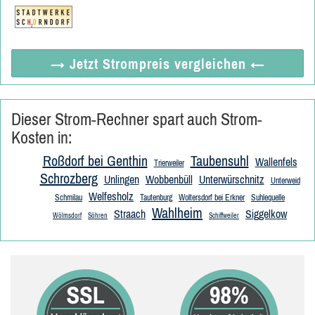
→ Jetzt
Strompreis vergleichen
←
Dieser Strom-Rechner spart auch Strom-
Kosten in:
Roßdorf bei Genthin
Taubensuhl
Wallenfels
Trierweiler
Schrozberg
Unlingen
Wobbenbüll
Unterwürschnitz
Unterweid
Welfesholz
Schmilau
Tautenburg
Woltersdorf bei Erkner
Suhlequelle
Wahlheim
Straach
Siggelkow
Wölmsdorf
Söhren
Schiffweiler