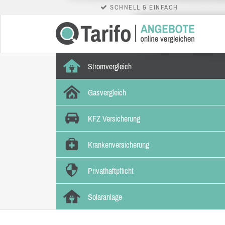
SCHNELL & EINFACH
Stromvergleich
Gasvergleich
KFZ Versicherung
Krankenversicherung
Privathaftpflicht
Solaranlage