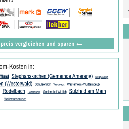
preis vergleichen
und sparen
←
om-Kosten in:
Stephanskirchen (Gemeinde Amerang)
fflund
Ruhpolding
en (Westerwald)
Schulzendorf
Westerheim (Württemberg)
Tewswoos
Rödelbach
Sulzfeld am Main
Sehlem bei Wittlich
Rastenberg
Wollbrandshausen