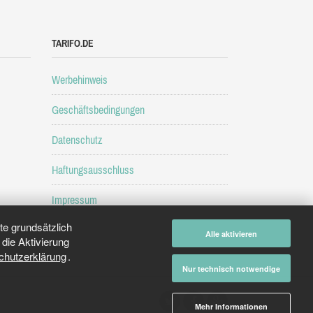
TARIFO.DE
Werbehinweis
Geschäftsbedingungen
Datenschutz
Haftungsausschluss
Impressum
e grundsätzlich
Alle aktivieren
die Aktivierung
chutzerklärung
.
Nur technisch notwendige
Mehr Informationen