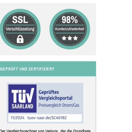
GEPRÜFT UND ZERTIFIZIERT
Der Vergleichsrechner von Verivox, der die Grundlage