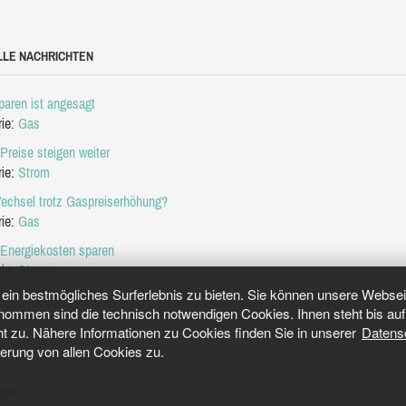
LLE NACHRICHTEN
aren ist angesagt
rie:
Gas
Preise steigen weiter
rie:
Strom
echsel trotz Gaspreiserhöhung?
rie:
Gas
 Energiekosten sparen
rie:
Strom
in bestmögliches Surferlebnis zu bieten. Sie können unsere Webseit
mmen sind die technisch notwendigen Cookies. Ihnen steht bis auf 
ht zu. Nähere Informationen zu Cookies finden Sie in unserer
Datens
herung von allen Cookies zu.
ght.