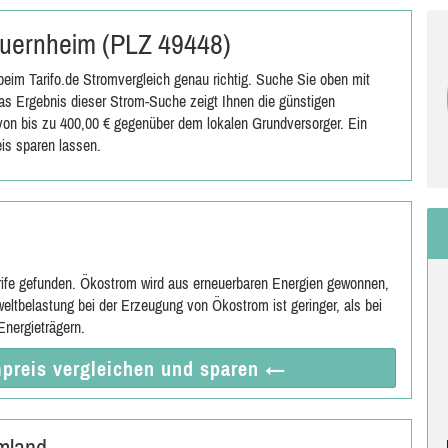
 Quernheim (PLZ 49448)
eim Tarifo.de Stromvergleich genau richtig. Suche Sie oben mit
s Ergebnis dieser Strom-Suche zeigt Ihnen die günstigen
s von bis zu 400,00 € gegenüber dem lokalen Grundversorger. Ein
is sparen lassen.
rife gefunden. Ökostrom wird aus erneuerbaren Energien gewonnen,
eltbelastung bei der Erzeugung von Ökostrom ist geringer, als bei
nergieträgern.
preis vergleichen
und sparen
←
mland