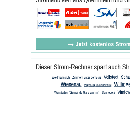
→ Jetzt
kostenlos
Strom
Dieser Strom-Rechner spart auch Str
Vollstedt
Scha
Weidmannsruh
Zimmern unter der Burg
Wiesenau
Willing
Vogtsburg im Kaiserstuhl
Vimfow
Weingarten (Gemeinde Gars am Inn)
Sonneberg