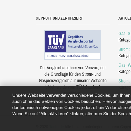
GEPRÜFT UND ZERTIFIZIERT
AKTUE
Gas: Sp
Katego
Strom: 
Katego
Gas: W
Der Vergleichsrechner von Verivox, der
Katego
die Grundlage für den Strom- und
Gaspreisvergleich auf unserer Webseite
Strom:
bildet, wurde vom TÜV Saarland
Katego
zertifiziert.
Unsere Webseite verwendet verschiedene Cookies, um Ihnen e
auch ohne das Setzen von Cookies besuchen. Hiervon ausgeno
der technisch notwendigen Cookies jederzeit ein Widerrufsrec
Wenn Sie auf "Alle aktivieren" klicken, stimmen Sie der Speic
© 2026
Tarifo.de
Alle Inhalte unterliegen unserem Copyri