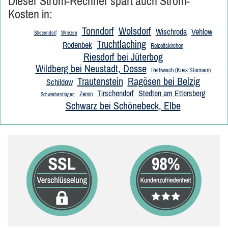
Dieser Strom-Rechner spart auch Strom-
Kosten in:
Tonndorf
Wolsdorf
Wischroda
Vehlow
Stresendorf
Wriezen
Truchtlaching
Rodenbek
Reipoltskirchen
Riesdorf bei Jüterbog
Wildberg bei Neustadt, Dosse
Rethwisch (Kreis Stormarn)
Trautenstein
Ragösen bei Belzig
Schildow
Tirschendorf
Stedten am Ettersberg
Zernin
Schwieberdingen
Schwarz bei Schönebeck, Elbe