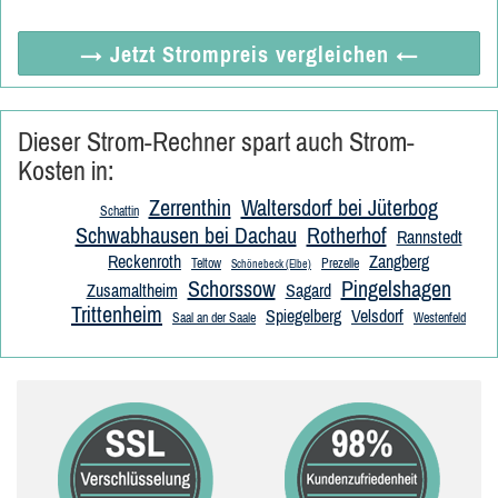
→ Jetzt
Strompreis vergleichen
←
Dieser Strom-Rechner spart auch Strom-
Kosten in:
Zerrenthin
Waltersdorf bei Jüterbog
Schattin
Schwabhausen bei Dachau
Rotherhof
Rannstedt
Reckenroth
Zangberg
Teltow
Prezelle
Schönebeck (Elbe)
Schorssow
Pingelshagen
Zusamaltheim
Sagard
Trittenheim
Spiegelberg
Velsdorf
Saal an der Saale
Westenfeld