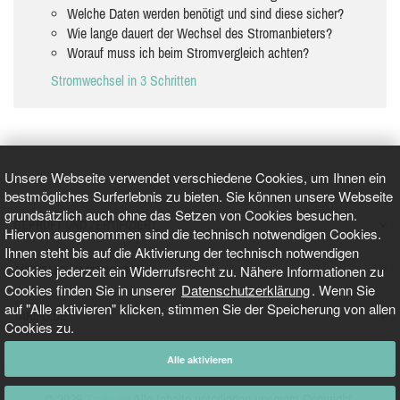
Welche Daten werden benötigt und sind diese sicher?
Wie lange dauert der Wechsel des Stromanbieters?
Worauf muss ich beim Stromvergleich achten?
Stromwechsel in 3 Schritten
Unsere Webseite verwendet verschiedene Cookies, um Ihnen ein
bestmögliches Surferlebnis zu bieten. Sie können unsere Webseite
grundsätzlich auch ohne das Setzen von Cookies besuchen.
GEPRÜFT UND ZERTIFIZIERT
Hiervon ausgenommen sind die technisch notwendigen Cookies.
Ihnen steht bis auf die Aktivierung der technisch notwendigen
Cookies jederzeit ein Widerrufsrecht zu. Nähere Informationen zu
AKTUELLE NACHRICHTEN
Cookies finden Sie in unserer
Datenschutzerklärung
. Wenn Sie
auf "Alle aktivieren" klicken, stimmen Sie der Speicherung von allen
TARIFO.DE
Cookies zu.
Alle aktivieren
© 2026
Tarifo.de
Alle Inhalte unterliegen unserem Copyright.