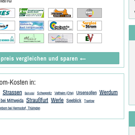
preis vergleichen
und sparen
←
om-Kosten in:
Strassen
Werdum
Ursensollen
Schwepnitz
Veltheim (Ohe)
Bahratal
Straußfurt
Werle
bei Mittweida
Seeblick
Trantow
nborn bei Hermsdorf, Thüringen