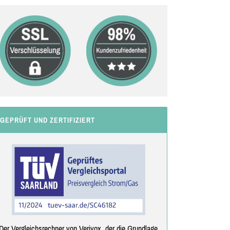
GEPRÜFT UND ZERTIFIZIERT
Der Vergleichsrechner von Verivox, der die Grundlage