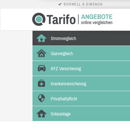
SCHNELL & EINFACH
Stromvergleich
Gasvergleich
KFZ Versicherung
Krankenversicherung
Privathaftpflicht
Solaranlage