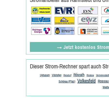
→ Jetzt
kostenlos
Strom
Dieser Strom-Rechner spart auch Str
Rösrath
Uphusum
Vilshofen
Reisdorf
Roskow
Veringenstadt
Volkesfeld
Rossau 
Schönau (Pfalz)
Weiße