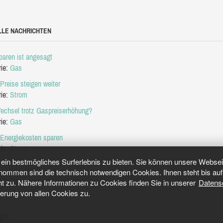
LLE NACHRICHTEN
aren ist angesagt
rie:
Gas
Preise steigen weiter
rie:
Strom
echsel trotz Gaspreiserhöhung?
rie:
Gas
 Energiekosten sparen
rie:
Strom
in bestmögliches Surferlebnis zu bieten. Sie können unsere Webseit
mmen sind die technisch notwendigen Cookies. Ihnen steht bis auf 
ht zu. Nähere Informationen zu Cookies finden Sie in unserer
Datens
herung von allen Cookies zu.
ght.