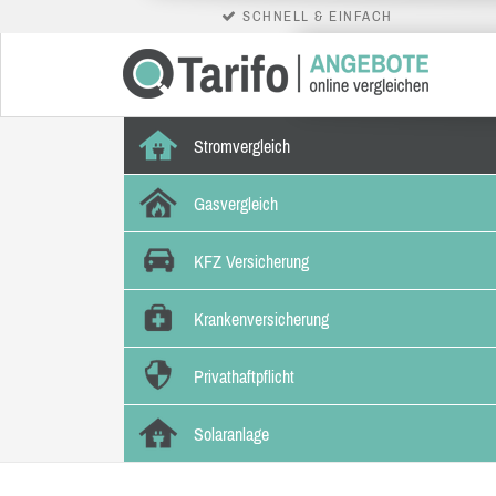
SCHNELL & EINFACH
Stromvergleich
Gasvergleich
KFZ Versicherung
Krankenversicherung
Privathaftpflicht
Solaranlage