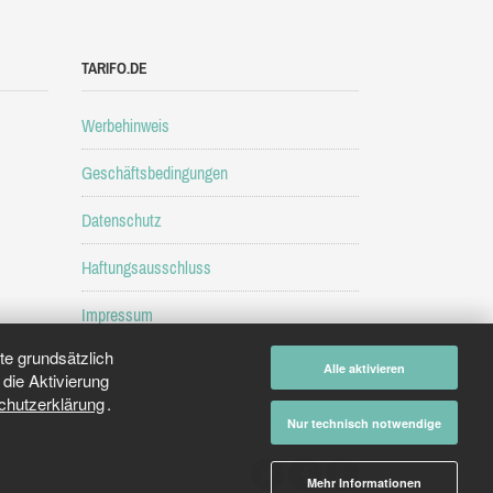
TARIFO.DE
Werbehinweis
Geschäftsbedingungen
Datenschutz
Haftungsausschluss
Impressum
e grundsätzlich
Alle aktivieren
die Aktivierung
chutzerklärung
.
Nur technisch notwendige
Mehr Informationen