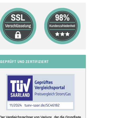
GEPRÜFT UND ZERTIFIZIERT
Der Vergleichsrechner von Verivox, der die Grundlage