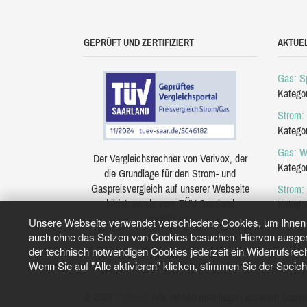
GEPRÜFT UND ZERTIFIZIERT
AKTUE
Gas: Sp
Katego
Strom: 
Katego
Gas: W
Der Vergleichsrechner von Verivox, der
Katego
die Grundlage für den Strom- und
Gaspreisvergleich auf unserer Webseite
Strom:
bildet, wurde vom TÜV Saarland
Katego
zertifiziert.
Unsere Webseite verwendet verschiedene Cookies, um Ihnen e
auch ohne das Setzen von Cookies besuchen. Hiervon ausgeno
der technisch notwendigen Cookies jederzeit ein Widerrufsrec
Wenn Sie auf "Alle aktivieren" klicken, stimmen Sie der Speic
© 2026
Tarifo.de
Alle Inhalte unterliegen unserem Copyri