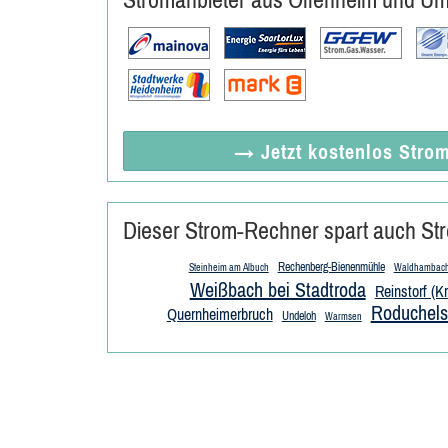
→ Jetzt
kostenlos
Strom
Dieser Strom-Rechner spart auch Str
Rechenberg-Bienenmühle
Steinheim am Albuch
Waldhambac
Weißbach bei Stadtroda
Reinstorf (K
Roduchels
Quernheimerbruch
Undeloh
Warmsen