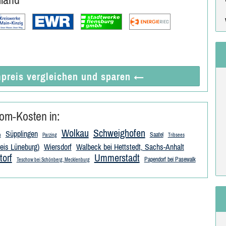
preis vergleichen
und sparen
←
om-Kosten in:
Wolkau
Schweighofen
Süpplingen
Saatel
h
Parzing
Tribsees
reis Lüneburg)
Wiersdorf
Walbeck bei Hettstedt, Sachs-Anhalt
torf
Ummerstadt
Papendorf bei Pasewalk
Teschow bei Schönberg, Mecklenburg