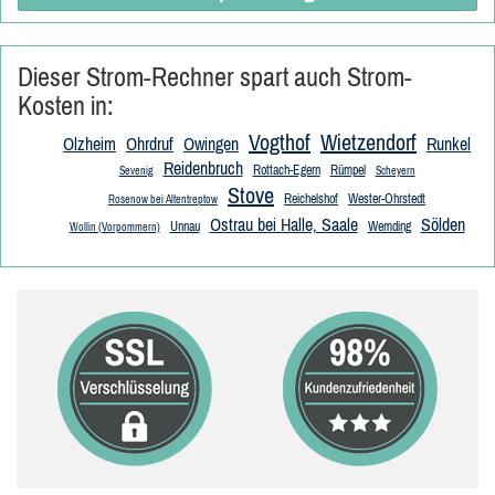
Dieser Strom-Rechner spart auch Strom-
Kosten in:
Vogthof
Wietzendorf
Olzheim
Ohrdruf
Owingen
Runkel
Reidenbruch
Rottach-Egern
Rümpel
Sevenig
Scheyern
Stove
Reichelshof
Wester-Ohrstedt
Rosenow bei Altentreptow
Ostrau bei Halle, Saale
Sölden
Unnau
Wemding
Wollin (Vorpommern)