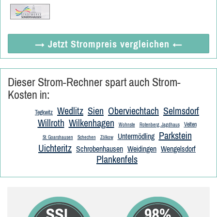
→ Jetzt
Strompreis vergleichen
←
Dieser Strom-Rechner spart auch Strom-
Kosten in:
Wedlitz
Sien
Oberviechtach
Selmsdorf
Tegkwitz
Willroth
Wilkenhagen
Velten
Wohnste
Rotenberg, Jagdhaus
Parkstein
Untermödling
St. Goarshausen
Schechen
Zölkow
Uichteritz
Schrobenhausen
Weidingen
Wengelsdorf
Plankenfels