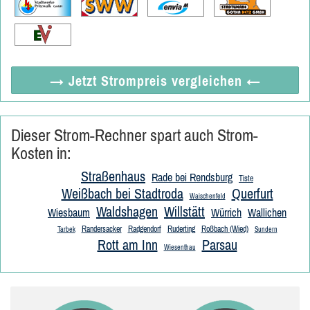
→ Jetzt
Strompreis vergleichen
←
Dieser Strom-Rechner spart auch Strom-
Kosten in:
Straßenhaus
Rade bei Rendsburg
Tiste
Weißbach bei Stadtroda
Querfurt
Waischenfeld
Waldshagen
Willstätt
Wiesbaum
Würrich
Wallichen
Randersacker
Radgendorf
Ruderting
Roßbach (Wied)
Tarbek
Sundern
Rott am Inn
Parsau
Wiesenthau