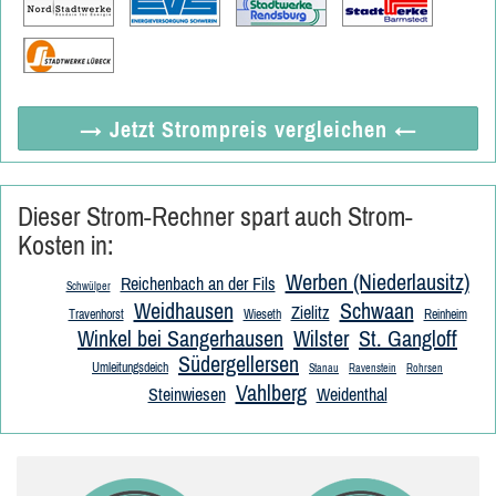
→ Jetzt
Strompreis vergleichen
←
Dieser Strom-Rechner spart auch Strom-
Kosten in:
Werben (Niederlausitz)
Reichenbach an der Fils
Schwülper
Weidhausen
Schwaan
Zielitz
Travenhorst
Wieseth
Reinheim
Winkel bei Sangerhausen
Wilster
St. Gangloff
Südergellersen
Umleitungsdeich
Stanau
Ravenstein
Rohrsen
Vahlberg
Steinwiesen
Weidenthal