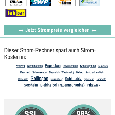
→ Jetzt
Strompreis vergleichen
←
Dieser Strom-Rechner spart auch Strom-
Kosten in:
Pripsleben
Vorwerk
Niederhorbach
Raversbeuren
Schöffengrund
Tönisvorst
Rascheid
Schleusenow
Rehau
Ziegenhain (Westerwald)
Stockstadt am Main
Reilingen
Schkauditz
Rodewald
Richtenberg
Splietsdorf
Tarnewitz
Sersheim
Biebing bei Frauenneuharting)
Pritzwalk