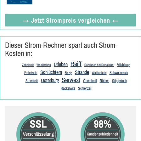
→ Jetzt
Strompreis vergleichen
←
Dieser Strom-Rechner spart auch Strom-
Kosten in:
Reiff
Urleben
Vilsbiburg
Zabakuck
Waakirchen
Rohrbach bei Rudolstadt
Schlüchtern
Strande
Schwedeneck
Probstzella
Sinzig
Weidenhain
Serwest
Osterburg
Steenfeld
Obernbreit
Rüthen
Sörgenloch
Räckelwitz
Schlenzer