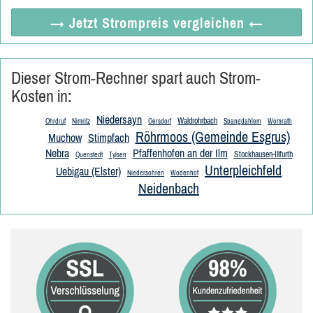
→ Jetzt
Strompreis vergleichen
←
Dieser Strom-Rechner spart auch Strom-
Kosten in:
Niedersayn
Waldrohrbach
Ohrdruf
Nimritz
Oersdorf
Spangdahlem
Womrath
Röhrmoos (Gemeinde Esgrus)
Muchow
Stimpfach
Nebra
Pfaffenhofen an der Ilm
Stockhausen-Illfurth
Quenstedt
Tylsen
Unterpleichfeld
Uebigau (Elster)
Niedersohren
Wodenhof
Neidenbach