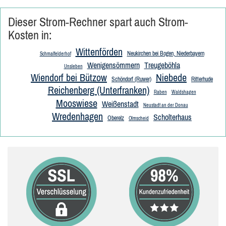
Dieser Strom-Rechner spart auch Strom-
Kosten in:
Wittenförden
Neukirchen bei Bogen, Niederbayern
Schmalfelderhof
Wenigensömmern
Treugeböhla
Unsleben
Wiendorf bei Bützow
Niebede
Schöndorf (Ruwer)
Ritterhude
Reichenberg (Unterfranken)
Raben
Waldshagen
Mooswiese
Weißenstadt
Neustadt an der Donau
Wredenhagen
Scholterhaus
Oberelz
Olmscheid