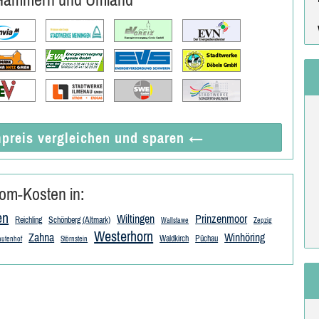
preis vergleichen
und sparen
←
om-Kosten in:
en
Wiltingen
Prinzenmoor
Reichling
Schönberg (Altmark)
Wallstawe
Zepzig
Westerhorn
Zahna
Winhöring
Waldkirch
Püchau
autenhof
Störnstein