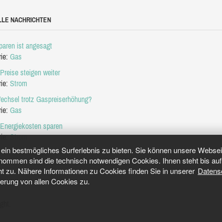
LLE NACHRICHTEN
aren ist angesagt
rie:
Gas
Preise steigen weiter
rie:
Strom
echsel trotz Gaspreiserhöhung?
rie:
Gas
 Energiekosten sparen
rie:
Strom
in bestmögliches Surferlebnis zu bieten. Sie können unsere Webseit
mmen sind die technisch notwendigen Cookies. Ihnen steht bis auf 
ht zu. Nähere Informationen zu Cookies finden Sie in unserer
Datens
herung von allen Cookies zu.
ght.