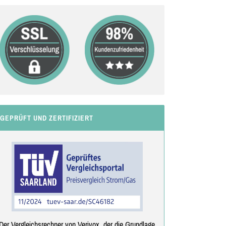
GEPRÜFT UND ZERTIFIZIERT
Der Vergleichsrechner von Verivox, der die Grundlage