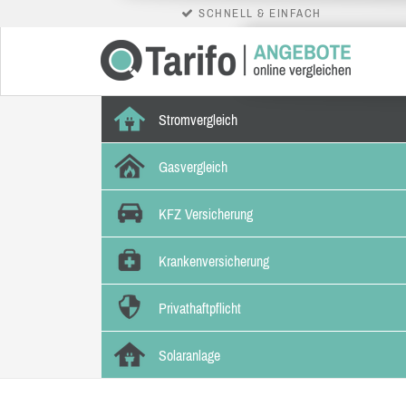
SCHNELL & EINFACH
Stromvergleich
Gasvergleich
KFZ Versicherung
Krankenversicherung
Privathaftpflicht
Solaranlage