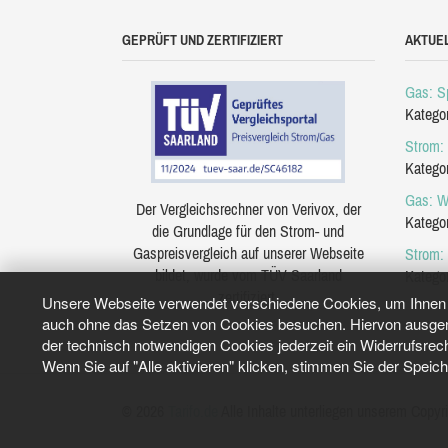
GEPRÜFT UND ZERTIFIZIERT
AKTUE
Gas: Sp
Katego
Strom: 
Katego
Gas: W
Der Vergleichsrechner von Verivox, der
Katego
die Grundlage für den Strom- und
Gaspreisvergleich auf unserer Webseite
Strom:
bildet, wurde vom TÜV Saarland
Katego
zertifiziert.
Unsere Webseite verwendet verschiedene Cookies, um Ihnen e
auch ohne das Setzen von Cookies besuchen. Hiervon ausgeno
der technisch notwendigen Cookies jederzeit ein Widerrufsrec
Wenn Sie auf "Alle aktivieren" klicken, stimmen Sie der Speic
© 2026
Tarifo.de
Alle Inhalte unterliegen unserem Copyri