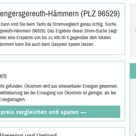
n Mengersgereuth-Hämmern (PLZ 96529)
ann sind Sie beim Tarifo.de Stromvergleich genau richtig. Suche
gereuth-Hämmern (96529). Das Ergebnis dieser Strom-Suche zeigt
ieten eine Ersparnis von bis zu 400,00 € gegenüber dem lokalen
ämmern kann Sie auch beim Gaspreis sparen lassen.
ern
rife gefunden. Ökostrom wird aus erneuerbaren Energien gewonnen,
eltbelastung bei der Erzeugung von Ökostrom ist geringer, als bei
nergieträgern.
preis vergleichen
und sparen
←
-Hämmern und Umland