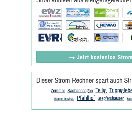
→ Jetzt
kostenlos
Strom
Dieser Strom-Rechner spart auch Str
Tellig
Trippigleb
Zemmer
Sachsenhagen
Pfahlhof
Stepfershausen
Wangen im Allgäu
Sch