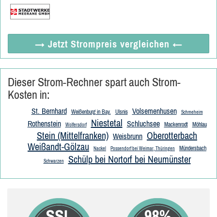
→ Jetzt
Strompreis vergleichen
←
Dieser Strom-Rechner spart auch Strom-
Kosten in:
St. Bernhard
Volsemenhusen
Weißenburg in Bay.
Ulsnis
Schmeheim
Niestetal
Rothenstein
Schluchsee
Mackenrodt
Möhlau
Wolfersdorf
Stein (Mittelfranken)
Oberotterbach
Weisbrunn
Weißandt-Gölzau
Mündersbach
Nackel
Possendorf bei Weimar, Thüringen
Schülp bei Nortorf bei Neumünster
Schwarzen