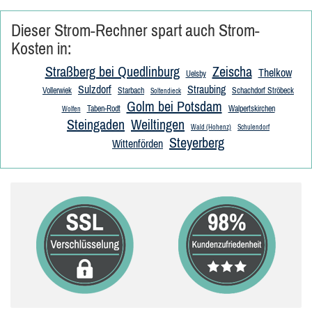
Dieser Strom-Rechner spart auch Strom-
Kosten in:
Straßberg bei Quedlinburg
Zeischa
Thelkow
Uelsby
Sulzdorf
Straubing
Vollerwiek
Starbach
Schachdorf Ströbeck
Soltendieck
Golm bei Potsdam
Taben-Rodt
Walpertskirchen
Wolfen
Steingaden
Weiltingen
Wald (Hohenz)
Schulendorf
Steyerberg
Wittenförden