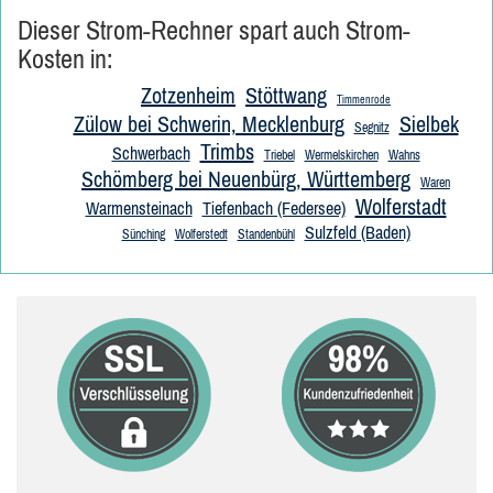
Dieser Strom-Rechner spart auch Strom-
Kosten in:
Zotzenheim
Stöttwang
Timmenrode
Zülow bei Schwerin, Mecklenburg
Sielbek
Segnitz
Trimbs
Schwerbach
Triebel
Wermelskirchen
Wahns
Schömberg bei Neuenbürg, Württemberg
Waren
Wolferstadt
Warmensteinach
Tiefenbach (Federsee)
Sulzfeld (Baden)
Sünching
Wolferstedt
Standenbühl